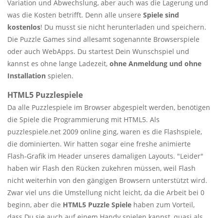
Variation und Abwechslung, aber auch was die Lagerung und
was die Kosten betrifft. Denn alle unsere
Spiele sind
kostenlos
! Du musst sie nicht herunterladen und speichern.
Die Puzzle Games sind allesamt sogenannte Browserspiele
oder auch WebApps. Du startest Dein Wunschspiel und
kannst es ohne lange Ladezeit,
ohne Anmeldung und ohne
Installation
spielen.
HTML5 Puzzlespiele
Da alle Puzzlespiele im Browser abgespielt werden, benötigen
die Spiele die Programmierung mit HTML5. Als
puzzlespiele.net 2009 online ging, waren es die Flashspiele,
die dominierten. Wir hatten sogar eine freshe animierte
Flash-Grafik im Header unseres damaligen Layouts. "Leider"
haben wir Flash den Rücken zukehren müssen, weil Flash
nicht weiterhin von den gängigen Browsern unterstützt wird.
Zwar viel uns die Umstellung nicht leicht, da die Arbeit bei 0
beginn, aber die
HTML5 Puzzle Spiele
haben zum Vorteil,
dass Du sie auch auf einem Handy spielen kannst, quasi als